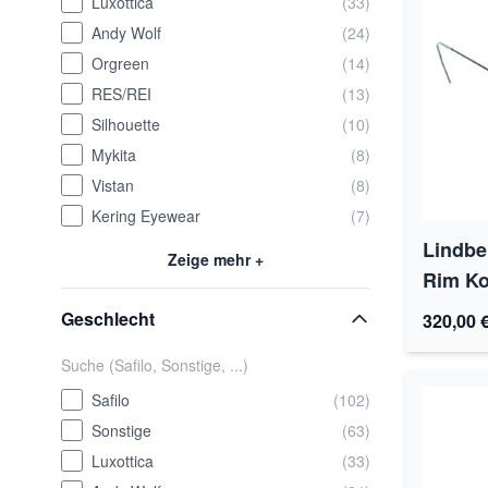
Luxottica
(33)
Andy Wolf
(24)
Orgreen
(14)
RES/REI
(13)
Silhouette
(10)
Mykita
(8)
Vistan
(8)
Kering Eyewear
(7)
Lindber
Zeige mehr +
Rim Ko
Geschlecht
320,00 
Safilo
(102)
Sonstige
(63)
Luxottica
(33)