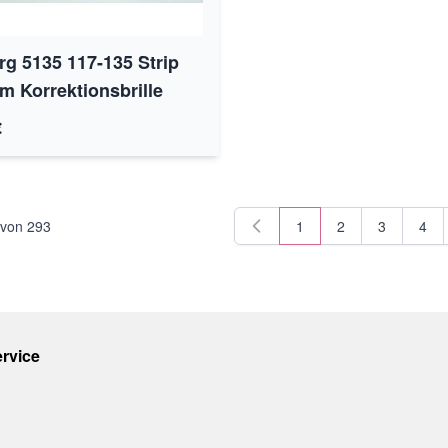
rg 5135 117-135 Strip
um Korrektionsbrille
€
von
293
1
2
3
4
Sie lesen gerade Seite
Seite
Seite
Seit
rvice