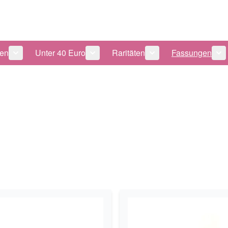
len
Unter 40 Euro
Raritäten
Fassungen
 anzeigen
tegorie Pflegeprodukte anzeigen
Untermenü für Kategorie Sonnenbrillen anzeigen
Untermenü für Kategorie Unter 40 Eu
Untermenü für Katego
Un