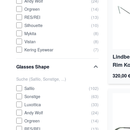
Andy Wolf
(24)
Orgreen
(14)
RES/REI
(13)
Silhouette
(10)
Mykita
(8)
Vistan
(8)
Kering Eyewear
(7)
Lindbe
Rim Ko
Glasses Shape
320,00 
Safilo
(102)
Sonstige
(63)
Luxottica
(33)
Andy Wolf
(24)
Orgreen
(14)
RES/REI
(13)