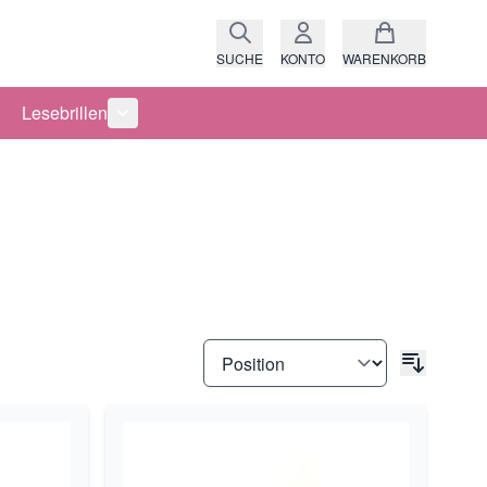
SUCHE
KONTO
WARENKORB
Lesebrillen
ro anzeigen
rie Raritäten anzeigen
termenü für Kategorie Fassungen anzeigen
Untermenü für Kategorie Lesebrillen anzeigen