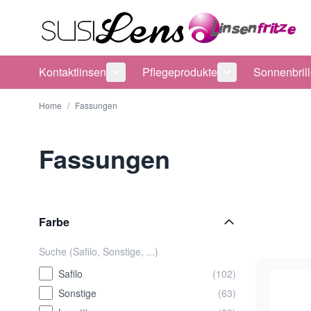
Direkt zum Inhalt
Kontaktlinsen
Pflegeprodukte
Sonnenbril
Untermenü für Kategorie Kontaktlinsen
Untermenü für Ka
Home
/
Fassungen
Fassungen
Farbe
Safilo
(102)
Sonstige
(63)