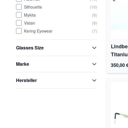
Silhouette
(10)
Mykita
(8)
Vistan
(8)
Kering Eyewear
(7)
Lindbe
Glasses Size
Titani
Marke
350,00 
Hersteller