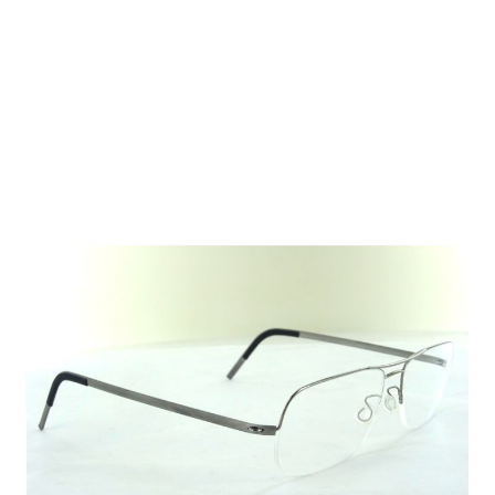
Auf Lager
Lieferzeit: 2-3 Werktage
320,00 €
Inkl. 19% MwSt.
,
zzgl.
Versandkosten
Menge
In den Warenkorb