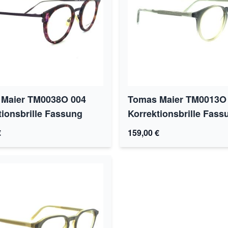
Maier TM0038O 004
Tomas Maier TM0013O
tionsbrille Fassung
Korrektionsbrille Fass
€
159,00 €