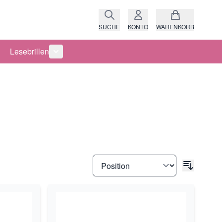
SUCHE
KONTO
WARENKORB
Lesebrillen
ro anzeigen
rie Raritäten anzeigen
termenü für Kategorie Fassungen anzeigen
Untermenü für Kategorie Lesebrillen anzeigen