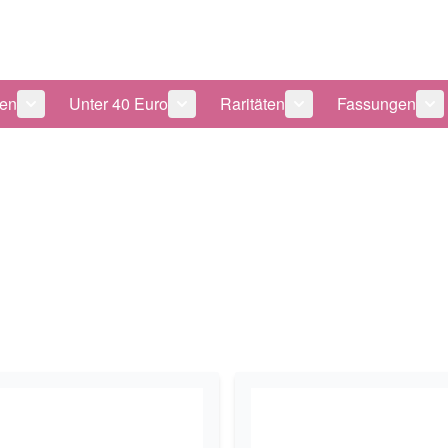
len
Unter 40 Euro
Raritäten
Fassungen
 anzeigen
tegorie Pflegeprodukte anzeigen
Untermenü für Kategorie Sonnenbrillen anzeigen
Untermenü für Kategorie Unter 40 Eu
Untermenü für Katego
Un