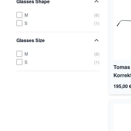
Glasses Shape
M
(6)
S
(1)
Glasses Size
M
(6)
S
(1)
Tomas 
Korrek
195,00 