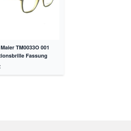
Maier TM0033O 001
tionsbrille Fassung
€