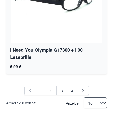
I Need You Olympia G17300 +1.00
Lesebrille
6,99 €
1
2
3
4
Sie lesen gerade Seite
Seite
Seite
Seite
Artikel
1
-
16
von
52
Anzeigen