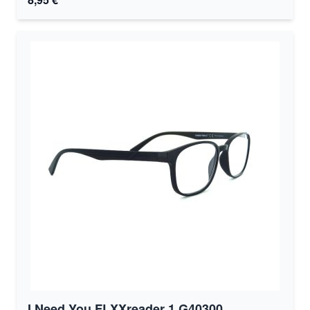
I Need You FLXXreader 1 G40300