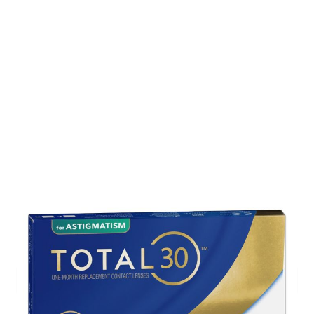
Auf Lager
Lieferzeit: ca. 3-5 Tage
Korrektionswerte
Achse
*