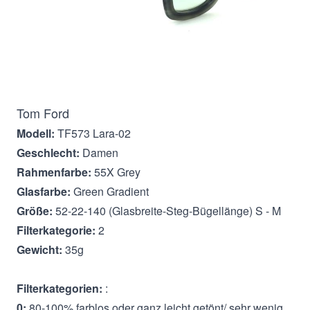
Beschreibung
Tom Ford
Modell:
TF573 Lara-02
Geschlecht:
Damen
Rahmenfarbe:
55X Grey
Glasfarbe:
Green Gradient
Größe:
52-22-140 (Glasbreite-Steg-Bügellänge) S - M
Filterkategorie:
2
Gewicht:
35g
Filterkategorien:
:
0:
80-100% farblos oder ganz leicht getönt/ sehr wenig