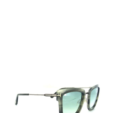
Auf Lager
Lieferzeit: 2-3 Werktage
345,00 €
Inkl. 19% MwSt.
,
zzgl.
Versandkosten
Menge
In den Warenkorb