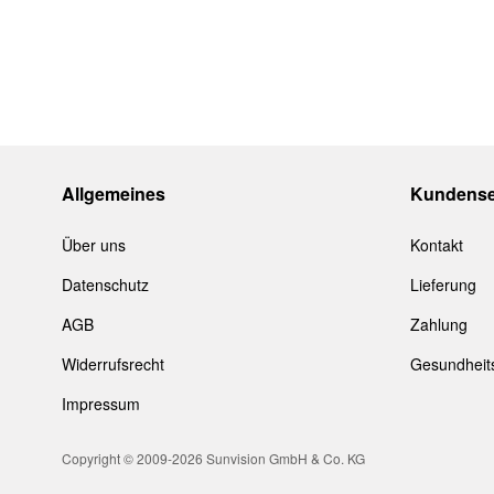
3:
8-11% dunkel getönt/ starkes Sonnenlicht
4:
3-8% dunkel getönt/ sehr starkes Sonnenlicht
Alle
Timberland
Brillen werden im Original-Etui oder St
Allgemeines
Kundense
Über uns
Kontakt
Datenschutz
Lieferung
AGB
Zahlung
Widerrufsrecht
Gesundheit
Impressum
Copyright © 2009-2026 Sunvision GmbH & Co. KG