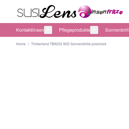
Direkt zum Inhalt
Kontaktlinsen
Pflegeprodukte
Sonnenbril
Untermenü für Kategorie Kontaktlinsen
Untermenü für Ka
Home
/
Timberland TB9202 90D Sonnenbrille polarized