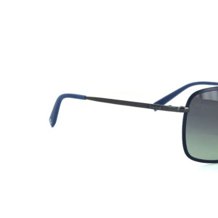
Beschreibung
Timberland
Modell:
TB9202
Geschlecht:
Herren
Style/Farbe:
90D dark Blue
Glasfarbe:
Grey Gradient polarized
Filterkategorie:
2P
Material:
Metal
Gewicht:
28g
Größe:
62-18 145 (Glasbreite-Steg-Bügellänge) M - L
Filterkategorien:
:
0:
80-100% farblos oder ganz leicht getönt/ sehr wenig
1:
43-80% leicht getönt/ schwaches Sonnenlicht
2:
18-43% mittelstark getönt/ durchschnittliches Sonnen