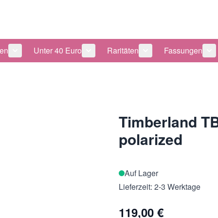
len
Unter 40 Euro
Raritäten
Fassungen
 anzeigen
tegorie Pflegeprodukte anzeigen
Untermenü für Kategorie Sonnenbrillen anzeigen
Untermenü für Kategorie Unter 40 Eu
Untermenü für Katego
Un
Timberland TB
polarized
Auf Lager
Lieferzeit: 2-3 Werktage
119,00 €