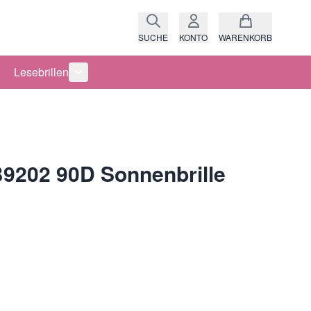
SUCHE
KONTO
WARENKORB
Lesebrillen
ro anzeigen
rie Raritäten anzeigen
termenü für Kategorie Fassungen anzeigen
Untermenü für Kategorie Lesebrillen anzeigen
9202 90D Sonnenbrille