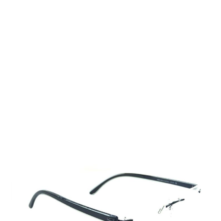
Auf Lager
Lieferzeit: 2-3 Werktage
269,00 €
Inkl. 19% MwSt.
,
zzgl.
Versandkosten
Menge
In den Warenkorb