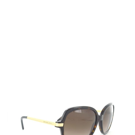
Auf Lager
Lieferzeit: 2-3 Werktage
105,00 €
Inkl. 19% MwSt.
,
zzgl.
Versandkosten
Menge
In den Warenkorb