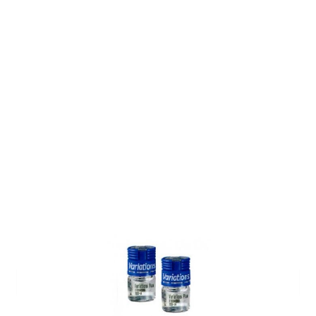
Auf Lager
Lieferzeit: ca. 1-2 Wochen
Korrektionswerte
Dioptrie (Linkes Auge)
*