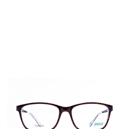
Auf Lager
Lieferzeit: ca. 1-3 Tage
160,00 €
Inkl. 19% MwSt.
,
zzgl.
Versandkosten
Menge
In den Warenkorb