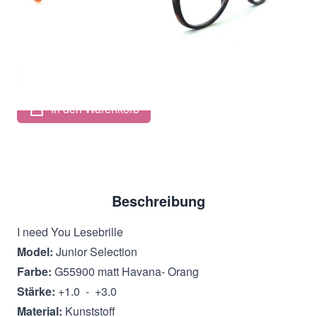
19,00 €
Inkl. 19% MwSt.
,
zzgl.
Versandkosten
Menge
In den Warenkorb
Beschreibung
I need You Lesebrille
Model:
Junior Selection
Farbe:
G55900 matt Havana- Orang
Stärke:
+1.0 - +3.0
Material:
Kunststoff