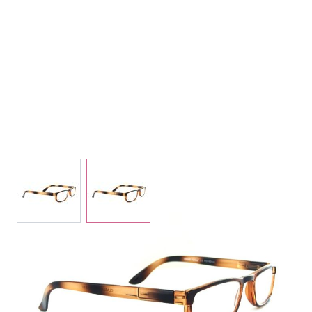
View larger image
View larger image
Auf Lager
Lieferzeit: 2-3 Werktage
Korrektionswerte