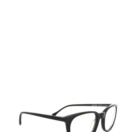
Auf Lager
Lieferzeit: 2-3 Werktage
159,00 €
Inkl. 19% MwSt.
,
zzgl.
Versandkosten
Menge
In den Warenkorb