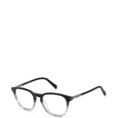
Auf Lager
Lieferzeit: 2-3 Werktage
89,00 €
Inkl. 19% MwSt.
,
zzgl.
Versandkosten
Menge
In den Warenkorb