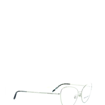
Auf Lager
Lieferzeit: 2-3 Werktage
145,00 €
Inkl. 19% MwSt.
,
zzgl.
Versandkosten
Menge
In den Warenkorb