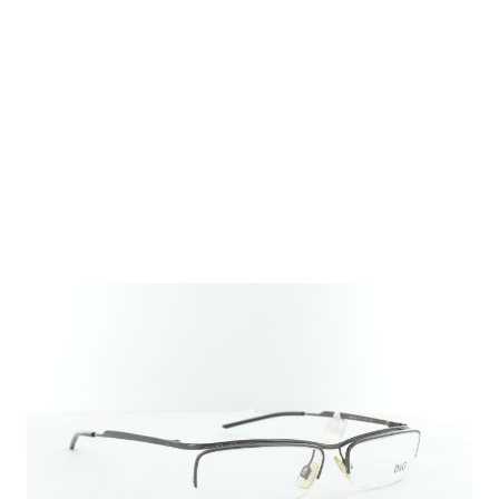
Auf Lager
Lieferzeit: 2-3 Werktage
99,00 €
Inkl. 19% MwSt.
,
zzgl.
Versandkosten
Menge
In den Warenkorb