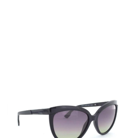
Auf Lager
Lieferzeit: 1-3 Werktage
155,00 €
Inkl. 19% MwSt.
,
zzgl.
Versandkosten
Menge
In den Warenkorb