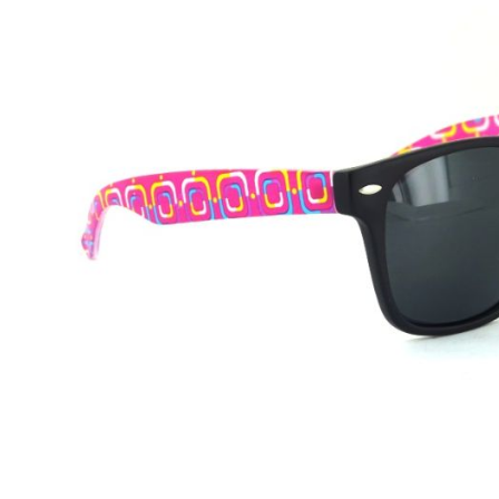
Beschreibung
CYou
Modell:
CY015
Geschlecht:
Unisex
Style/Farbe:
C1 matt Black/ Pink
Glasfarbe:
Grey
Filterkategorie:
3 UV400
Gewicht:
25g
Größe:
M
Filterkategorien:
:
0:
80-100% farblos oder ganz leicht getönt/ sehr wenig
1:
43-80% leicht getönt/ schwaches Sonnenlicht
2:
18-43% mittelstark getönt/ durchschnittliches Sonnen
3:
8-11% dunkel getönt/ starkes Sonnenlicht