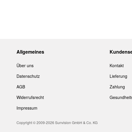
4:
3-8% dunkel getönt/ sehr starkes Sonnenlicht
Alle
CYou
Brillen werden im Etui oder Stoffbeutel gelief
Allgemeines
Kundense
Über uns
Kontakt
Datenschutz
Lieferung
AGB
Zahlung
Widerrufsrecht
Gesundheit
Impressum
Copyright © 2009-2026 Sunvision GmbH & Co. KG