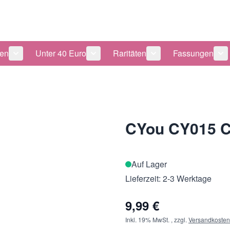
len
Unter 40 Euro
Raritäten
Fassungen
 anzeigen
tegorie Pflegeprodukte anzeigen
Untermenü für Kategorie Sonnenbrillen anzeigen
Untermenü für Kategorie Unter 40 Eu
Untermenü für Katego
Un
CYou CY015 C
Auf Lager
Lieferzeit: 2-3 Werktage
9,99 €
Inkl. 19% MwSt.
,
zzgl.
Versandkosten