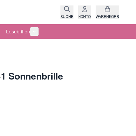
SUCHE
KONTO
WARENKORB
Lesebrillen
ro anzeigen
rie Raritäten anzeigen
termenü für Kategorie Fassungen anzeigen
Untermenü für Kategorie Lesebrillen anzeigen
1 Sonnenbrille