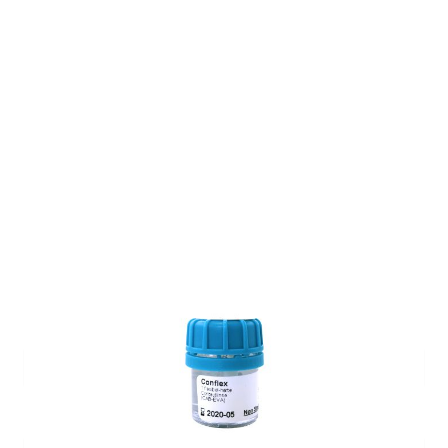
Auf Lager
Lieferzeit: ca. 1-2 Wochen
Korrektionswerte
Basiskurve
*
Dioptrie
*