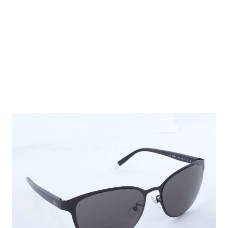
Auf Lager
Lieferzeit: ca. 1-3 Tage
120,00 €
Inkl. 19% MwSt.
,
zzgl.
Versandkosten
Menge
In den Warenkorb