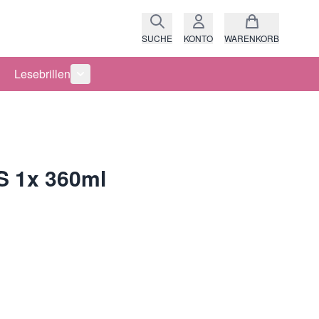
SUCHE
KONTO
WARENKORB
Lesebrillen
ro anzeigen
rie Raritäten anzeigen
termenü für Kategorie Fassungen anzeigen
Untermenü für Kategorie Lesebrillen anzeigen
 1x 360ml