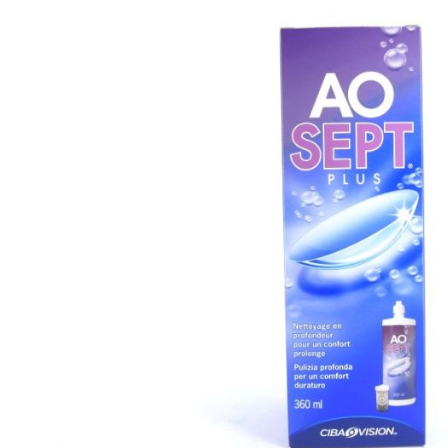
Beschreibung
AOSEPT® PLUS – das kraftvolle Kontaktlinsen-Pfleg
empfindliche Augen
AOSEPT® PLUS bietet eine kraftvolle Tiefenreinigung 
Desinfektion Ihrer Kontaktlinsen. AOSEPT® PLUS ist b
Augen, da es keine Konservierungsstoffe enthält und is
(Silikon-Hydrogel) Kontaktlinsen. AOSEPT® PLUS ist 
Sie eher empfindliche Augen haben und eine intensive
Ihrer Kontaktlinsen wünschen.
Die kraftvolle Dreifachwirkung
Die kaftvolle Dreifachwirkung: desinfiziert, reinigt, entf
Peroxid durchdringt die Kontaktlinse, tötet Keime und B
hohe Desinfektion. Der zusätzlich integrierte Reiniger (
und entfernt Rückstände und Proteinablagerungen. D