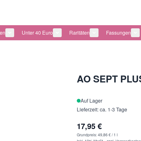
len
Unter 40 Euro
Raritäten
Fassungen
 anzeigen
tegorie Pflegeprodukte anzeigen
Untermenü für Kategorie Sonnenbrillen anzeigen
Untermenü für Kategorie Unter 40 Eu
Untermenü für Katego
Un
AO SEPT PLUS
Auf Lager
Lieferzeit: ca. 1-3 Tage
17,95 €
Grundpreis:
49,86 €
/ 1 l
Inkl. 19% MwSt.
,
zzgl.
Versandkosten