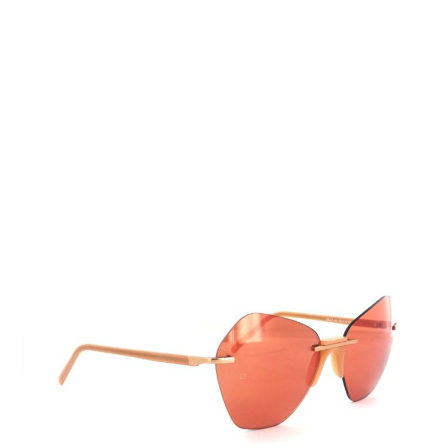
Auf Lager
Lieferzeit: 2-3 Werktage
285,00 €
Inkl. 19% MwSt.
,
zzgl.
Versandkosten
Menge
In den Warenkorb