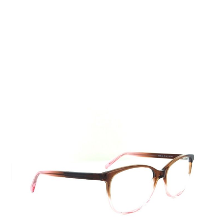
Auf Lager
Lieferzeit: 2-3 Werktage
190,00 €
Inkl. 19% MwSt.
,
zzgl.
Versandkosten
Menge
In den Warenkorb