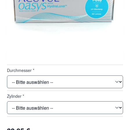
Basiskurve
*
Dioptrie
*
Durchmesser
*
Zylinder
*