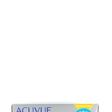
Auf Lager
Lieferzeit: ca. 3-5 Tage
Korrektionswerte
Achse
*