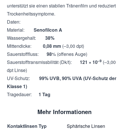
unterstützt sie einen stabilen Tränenfilm und reduziert
Trockenheitssymptome.
Daten:
Material:
Senofilcon A
Wassergehalt:
38%
Mittendicke:
0,08 mm
(–3,00 dpt)
Sauerstofffluss:
98
% (offenes Auge)
–9
Sauerstofftransmissbilität (Dk/t):
121 × 10
(–3,00
dpt Linse)
UV-Schutz:
99% UVB, 90% UVA (UV-Schutz der
Klasse 1)
Tragedauer:
1 Tag
Mehr Informationen
Kontaktlinsen Typ
Sphärische Linsen