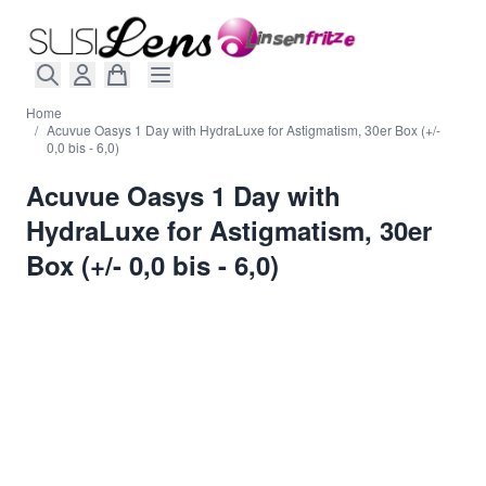
Direkt zum Inhalt
Home
/
Acuvue Oasys 1 Day with HydraLuxe for Astigmatism, 30er Box (+/-
0,0 bis - 6,0)
Acuvue Oasys 1 Day with
HydraLuxe for Astigmatism, 30er
Box (+/- 0,0 bis - 6,0)